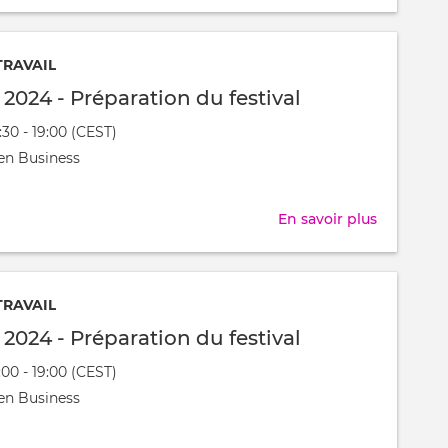
Festijovia
2024
-
TRAVAIL
Préparati
l 2024 - Préparation du festival
du
7:30 - 19:00 (CEST)
festival
nt
en Business
t
En savoir plus
sur
Festijovia
2024
-
TRAVAIL
Préparati
l 2024 - Préparation du festival
du
:00 - 19:00 (CEST)
festival
nt
en Business
t