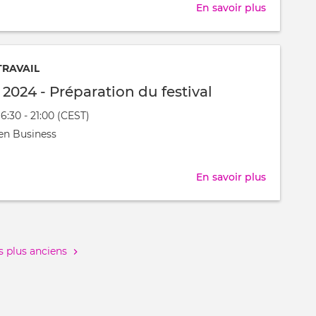
En savoir plus
sur
Festijovia
2024
-
TRAVAIL
Préparati
l 2024 - Préparation du festival
du
16:30 - 21:00 (CEST)
festival
nt
en Business
t
En savoir plus
sur
Festijovia
2024
-
Préparati
 plus anciens
du
festival