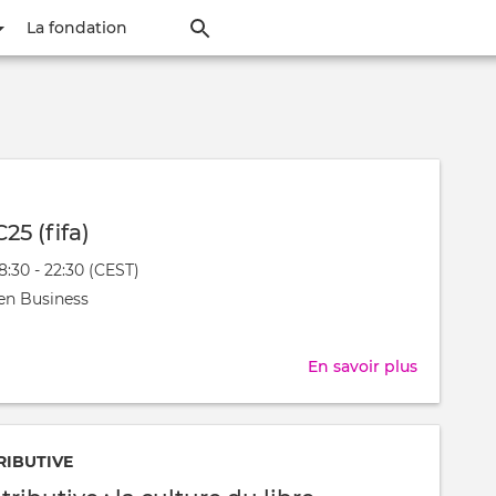
Aller
La fondation
au
contenu
principal
25 (fifa)
18:30 - 22:30 (CEST)
nt
en Business
t
En savoir plus
sur
Tournoi
FC25
(fifa)
RIBUTIVE