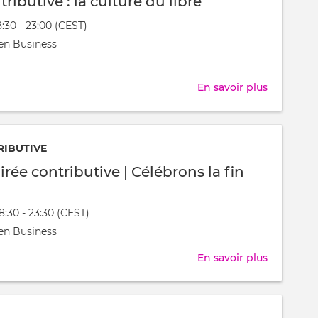
tributive : la culture du libre
8:30 - 23:00 (CEST)
nt
en Business
t
En savoir plus
sur
Soirée
contribut
:
RIBUTIVE
la
rée contributive | Célébrons la fin
culture
du
18:30 - 23:30 (CEST)
libre
nt
en Business
t
En savoir plus
sur
186ème
soirée
contribut