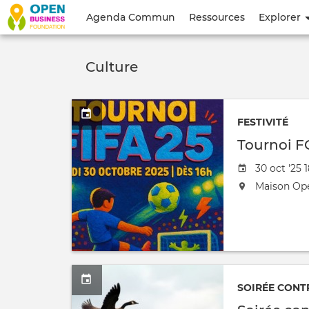
Menu
Agenda Commun
Ressources
Explorer
du
compte
Culture
de
l'utilisateur
FESTIVITÉ
Tournoi FC
Date
30 oct '25 
de
L'événeme
Maison Op
l'évênemen
aura
lieu
au
/
à
SOIRÉE CONT