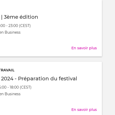
-
Organisat
l | 3ème édition
du
1:00 - 23:00 (CEST)
festival
nt
en Business
t
En savoir plus
sur
Festijovia
|
3ème
TRAVAIL
édition
l 2024 - Préparation du festival
6:00 - 18:00 (CEST)
nt
en Business
t
En savoir plus
sur