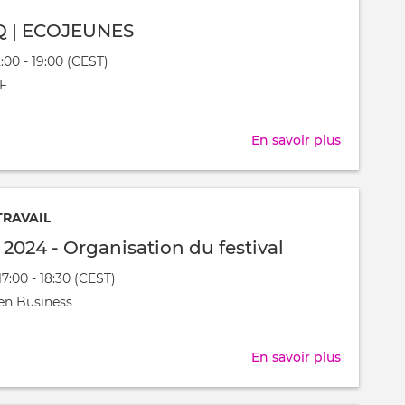
|
 | ECOJEUNES
Célébron
12:00 - 19:00 (CEST)
la
nt
F
fin
t
d'année
!
En savoir plus
sur
OPEN
BBQ
|
TRAVAIL
ECOJEUN
l 2024 - Organisation du festival
17:00 - 18:30 (CEST)
nt
en Business
t
En savoir plus
sur
Festijovia
2024