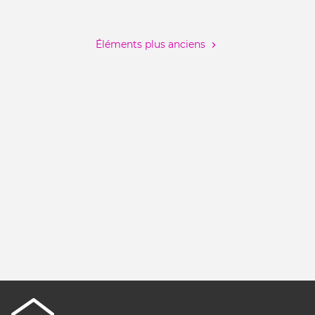
cont
Pagination
/
:
à
jovi
Éléments plus anciens
vôtr