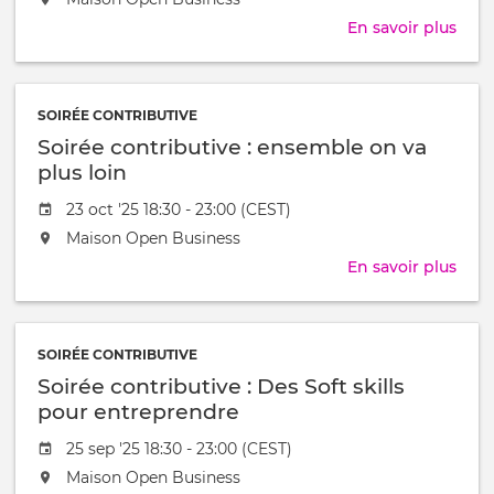
l'évênement
aura
En savoir plus
sur
lieu
Soir
au
cont
/
:
à
SOIRÉE CONTRIBUTIVE
jouo
Soirée contributive : ensemble on va
!
plus loin
Date
23 oct '25 18:30 - 23:00 (CEST)
de
L'événement
Maison Open Business
l'évênement
aura
En savoir plus
sur
lieu
Soir
au
cont
/
:
à
SOIRÉE CONTRIBUTIVE
ens
Soirée contributive : Des Soft skills
on
va
pour entreprendre
plus
Date
25 sep '25 18:30 - 23:00 (CEST)
loin
de
L'événement
Maison Open Business