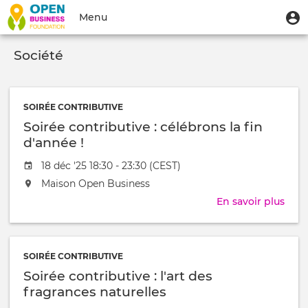
Aller
Menu
M
Menu
au
u
du
contenu
Toggle
compte
principal
Société
navigation
de
l'utilisateur
SOIRÉE CONTRIBUTIVE
Soirée contributive : célébrons la fin
d'année !
Date
18 déc '25 18:30 - 23:30 (CEST)
de
L'événement
Maison Open Business
l'évênement
aura
En savoir plus
sur
lieu
Soir
au
cont
/
:
à
SOIRÉE CONTRIBUTIVE
célé
Soirée contributive : l'art des
la
fin
fragrances naturelles
d'an