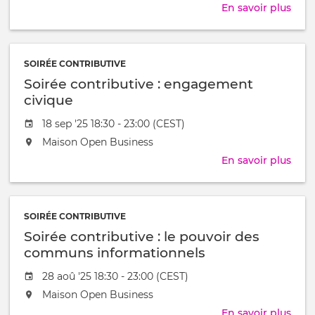
l'évênement
aura
En savoir plus
sur
lieu
Soir
au
cont
/
:
à
SOIRÉE CONTRIBUTIVE
Des
Soirée contributive : engagement
Soft
skill
civique
pour
Date
18 sep '25 18:30 - 23:00 (CEST)
entr
de
L'événement
Maison Open Business
l'évênement
aura
En savoir plus
sur
lieu
Soir
au
cont
/
:
à
SOIRÉE CONTRIBUTIVE
eng
Soirée contributive : le pouvoir des
civi
communs informationnels
Date
28 aoû '25 18:30 - 23:00 (CEST)
de
L'événement
Maison Open Business
l'évênement
aura
En savoir plus
sur