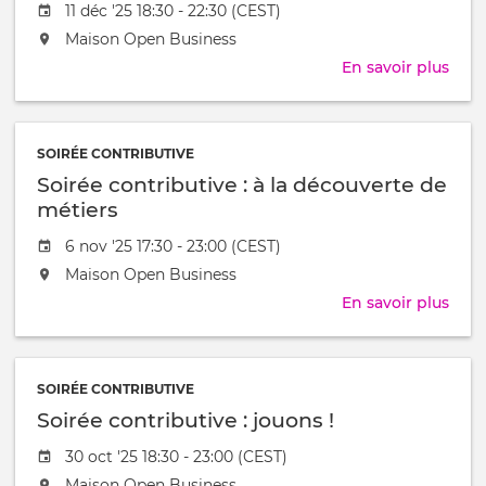
Date
11 déc '25 18:30 - 22:30 (CEST)
!
de
L'événement
Maison Open Business
l'évênement
aura
En savoir plus
sur
lieu
Soir
au
cont
/
:
à
SOIRÉE CONTRIBUTIVE
l'art
Soirée contributive : à la découverte de
des
frag
métiers
natu
Date
6 nov '25 17:30 - 23:00 (CEST)
de
L'événement
Maison Open Business
l'évênement
aura
En savoir plus
sur
lieu
Soir
au
cont
/
:
à
SOIRÉE CONTRIBUTIVE
à
Soirée contributive : jouons !
la
déco
Date
30 oct '25 18:30 - 23:00 (CEST)
de
de
L'événement
Maison Open Business
méti