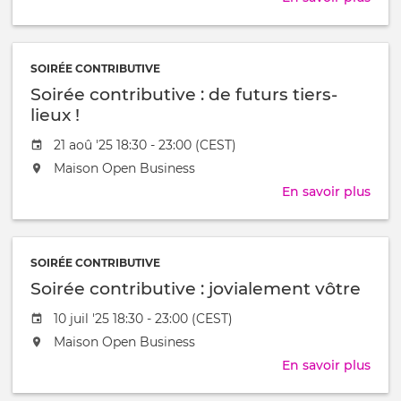
lieu
Soir
au
cont
/
:
à
SOIRÉE CONTRIBUTIVE
le
Soirée contributive : de futurs tiers-
pouv
des
lieux !
com
Date
21 aoû '25 18:30 - 23:00 (CEST)
info
de
L'événement
Maison Open Business
l'évênement
aura
En savoir plus
sur
lieu
Soir
au
cont
/
:
à
SOIRÉE CONTRIBUTIVE
de
Soirée contributive : jovialement vôtre
futu
tiers
Date
10 juil '25 18:30 - 23:00 (CEST)
lieux
de
L'événement
Maison Open Business
!
l'évênement
aura
En savoir plus
sur
lieu
Soir
au