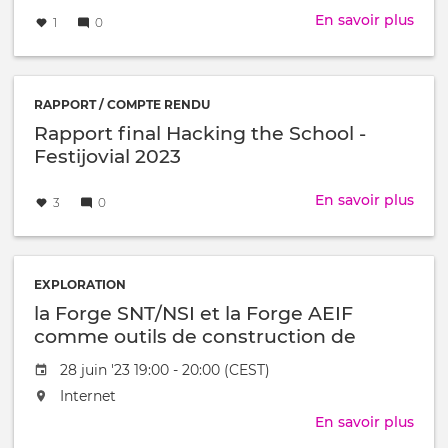
Créé
par
loin
En savoir plus
sur
1
0
le
"Ma
to
Meas
A
RAPPORT / COMPTE RENDU
Digi
Rapport final Hacking the School -
Sear
Festijovial 2023
for
Trac
Créé
par
En savoir plus
sur
3
0
(202
le
Rapp
fr/e
final
-
Hac
doc
the
EXPLORATION
inter
Scho
la Forge SNT/NSI et la Forge AEIF
-
comme outils de construction de
Festi
ressources pédagogiques
2023
Date
28 juin '23 19:00 - 20:00 (CEST)
de
L'événement
Internet
l'évênement
aura
En savoir plus
sur
lieu
la