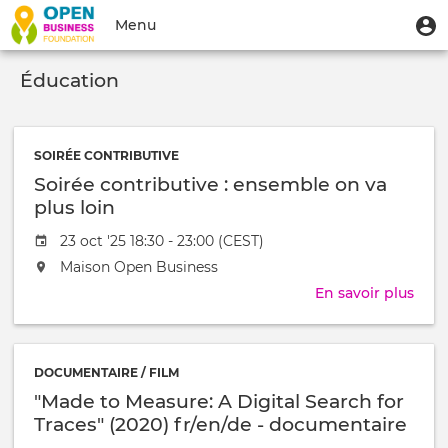
Aller
Menu
M
Menu
au
u
du
contenu
Toggle
compte
principal
Éducation
navigation
de
l'utilisateur
SOIRÉE CONTRIBUTIVE
Soirée contributive : ensemble on va
plus loin
Date
23 oct '25 18:30 - 23:00 (CEST)
de
L'événement
Maison Open Business
l'évênement
aura
En savoir plus
sur
lieu
Soir
au
cont
/
:
à
DOCUMENTAIRE / FILM
ens
"Made to Measure: A Digital Search for
on
va
Traces" (2020) fr/en/de - documentaire
plus
interactif