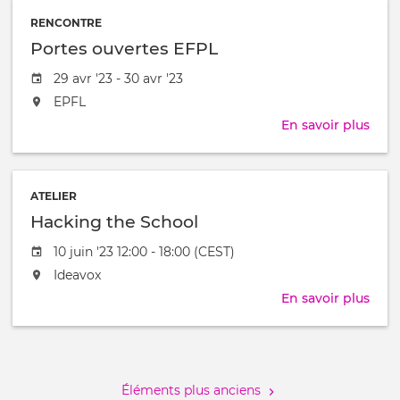
/
Intr
à
RENCONTRE
aux
Portes ouvertes EFPL
Mod
Ouve
Date
29 avr '23 - 30 avr '23
de
L'événement
EPFL
l'évênement
aura
En savoir plus
sur
lieu
Port
au
ouve
/
EFP
à
ATELIER
Hacking the School
Date
10 juin '23 12:00 - 18:00 (CEST)
de
L'événement
Ideavox
l'évênement
aura
En savoir plus
sur
lieu
Hac
au
the
Pagination
/
Scho
à
Éléments plus anciens