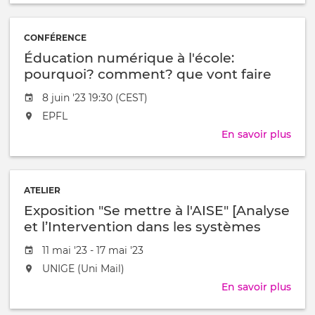
au
For
/
SNT/
à
CONFÉRENCE
et
Éducation numérique à l'école:
la
For
pourquoi? comment? que vont faire
AEIF
nos enfants en classe?
Date
8 juin '23 19:30 (CEST)
com
de
outil
L'événement
EPFL
l'évênement
de
aura
En savoir plus
sur
cons
lieu
Éduc
de
au
num
ress
/
à
péd
à
ATELIER
l'éco
Exposition "Se mettre à l'AISE" [Analyse
pour
com
et l’Intervention dans les systèmes
que
éducatifs]
Date
11 mai '23 - 17 mai '23
vont
de
faire
L'événement
UNIGE (Uni Mail)
l'évênement
nos
aura
En savoir plus
sur
enfa
lieu
Expo
en
au