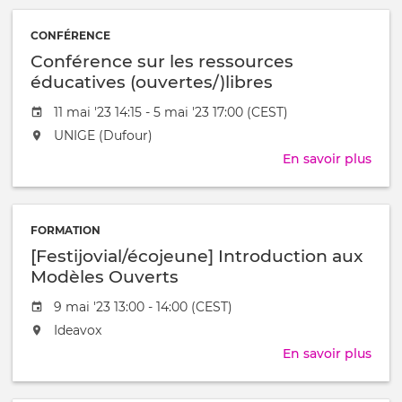
"Se
clas
/
mett
à
CONFÉRENCE
à
Conférence sur les ressources
l'AIS
[Ana
éducatives (ouvertes/)libres
et
Date
11 mai '23 14:15 - 5 mai '23 17:00 (CEST)
l’In
de
dan
L'événement
UNIGE (Dufour)
l'évênement
les
aura
En savoir plus
sur
syst
lieu
Conf
éduc
au
sur
/
les
à
FORMATION
ress
[Festijovial/écojeune] Introduction aux
éduc
(ouv
Modèles Ouverts
Date
9 mai '23 13:00 - 14:00 (CEST)
de
L'événement
Ideavox
l'évênement
aura
En savoir plus
sur
lieu
[Fest
au
écoj