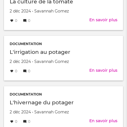
La culture de la tomate
Créé
par
2 déc 2024
•
Savannah Gomez
le
En savoir plus
sur
0
0
La
cult
de
la
DOCUMENTATION
tom
L'irrigation au potager
Créé
par
2 déc 2024
•
Savannah Gomez
le
En savoir plus
sur
0
0
L'irr
au
pota
DOCUMENTATION
L'hivernage du potager
Créé
par
2 déc 2024
•
Savannah Gomez
le
En savoir plus
sur
0
0
L'hi