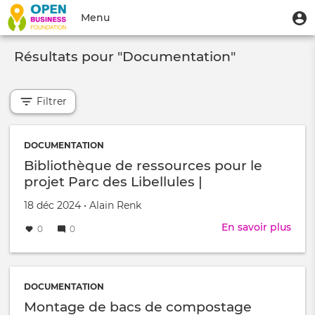
Aller
Menu
M
Menu
au
u
du
contenu
Toggle
compte
principal
Résultats pour "Documentation"
navigation
de
l'utilisateur
Filtrer
DOCUMENTATION
Bibliothèque de ressources pour le
projet Parc des Libellules |
Expérimentation TEST
Créé
par
18 déc 2024
•
Alain Renk
le
En savoir plus
sur
0
0
Bibl
de
ress
pour
DOCUMENTATION
le
Montage de bacs de compostage