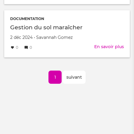
du
pota
DOCUMENTATION
Gestion du sol maraîcher
Créé
par
2 déc 2024
•
Savannah Gomez
le
En savoir plus
sur
0
0
Gest
du
sol
Pagination
mara
Page
1
Page
suivant
courante
suivante