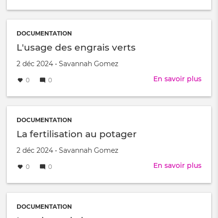
Réco
et
con
des
DOCUMENTATION
lég
L'usage des engrais verts
du
Créé
par
2 déc 2024
•
Savannah Gomez
pota
le
En savoir plus
sur
0
0
L'us
des
engr
vert
DOCUMENTATION
La fertilisation au potager
Créé
par
2 déc 2024
•
Savannah Gomez
le
En savoir plus
sur
0
0
La
ferti
au
pota
DOCUMENTATION