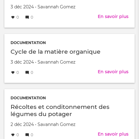
proj
Créé
par
3 déc 2024
•
Savannah Gomez
Parc
le
des
En savoir plus
sur
0
0
Libel
Mon
|
de
Expé
bacs
TEST
de
DOCUMENTATION
com
Cycle de la matière organique
Créé
par
3 déc 2024
•
Savannah Gomez
le
En savoir plus
sur
0
0
Cycl
de
la
mati
DOCUMENTATION
orga
Récoltes et conditonnement des
légumes du potager
Créé
par
2 déc 2024
•
Savannah Gomez
le
En savoir plus
sur
0
0