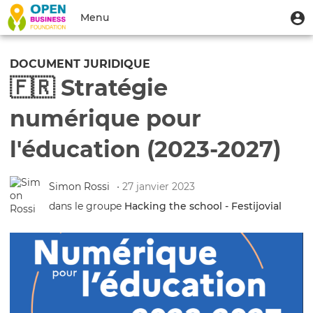
Aller
Menu
M
Menu
au
u
du
contenu
Toggle
compte
principal
navigation
DOCUMENT JURIDIQUE
de
🇫🇷 Stratégie
l'utilisateur
numérique pour
l'éducation (2023-2027)
Simon Rossi
• 27 janvier 2023
dans le groupe
Hacking the school - Festijovial