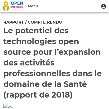
Aller
Menu
M
Menu
au
u
du
contenu
Toggle
compte
principal
navigation
RAPPORT / COMPTE RENDU
de
Le potentiel des
l'utilisateur
technologies open
source pour l’expansion
des activités
professionnelles dans le
domaine de la Santé
(rapport de 2018)