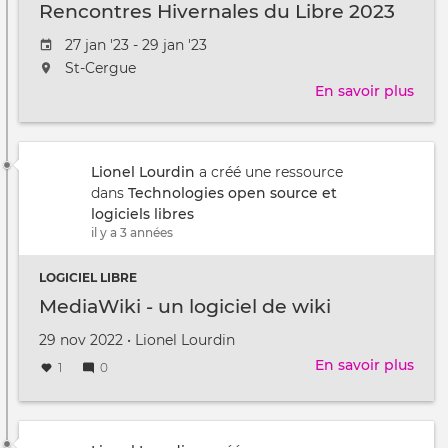
Rencontres Hivernales du Libre 2023
Date
27 jan '23 - 29 jan '23
de
L'événement
St-Cergue
l'évênement
aura
En savoir plus
sur
lieu
Renc
au
Hive
/
du
à
Lionel Lourdin
a créé une ressource
Libr
dans
Technologies open source et
2023
logiciels libres
il y a 3 années
LOGICIEL LIBRE
MediaWiki - un logiciel de wiki
Créé
par
29 nov 2022
•
Lionel Lourdin
le
En savoir plus
sur
1
0
Med
-
un