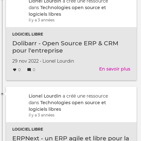
logic
Lionel Lourdin
a créé une ressource
de
dans
Technologies open source et
wiki
logiciels libres
il y a 3 années
LOGICIEL LIBRE
Dolibarr - Open Source ERP & CRM
pour l'entreprise
Créé
par
29 nov 2022
•
Lionel Lourdin
le
En savoir plus
sur
0
0
Doli
-
Ope
Sour
Lionel Lourdin
a créé une ressource
ERP
dans
Technologies open source et
&
logiciels libres
CRM
il y a 3 années
pour
l'en
LOGICIEL LIBRE
ERPNext - un ERP agile et libre pour la