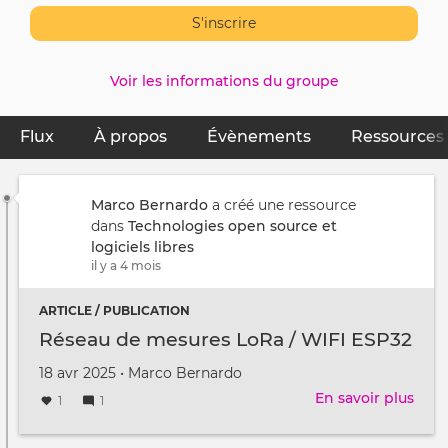
S'inscrire
Voir les informations du groupe
Flux
(onglet actif)
À propos
Évènements
Ressources
Primary
tabs
Marco Bernardo
a créé une ressource
dans
Technologies open source et
logiciels libres
il y a 4 mois
ARTICLE / PUBLICATION
Réseau de mesures LoRa / WIFI ESP32
Créé
par
18 avr 2025
•
Marco Bernardo
le
En savoir plus
sur
1
1
Rés
de