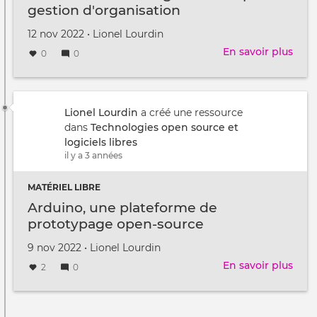
gestion d'organisation
Créé
par
12 nov 2022
•
Lionel Lourdin
le
En savoir plus
sur
0
0
ERP
-
un
ERP
Lionel Lourdin
a créé une ressource
agil
dans
Technologies open source et
et
logiciels libres
libre
il y a 3 années
pour
la
MATÉRIEL LIBRE
gest
Arduino, une plateforme de
d'or
prototypage open-source
Créé
par
9 nov 2022
•
Lionel Lourdin
le
En savoir plus
sur
2
0
Ardu
une
Pagination
plat