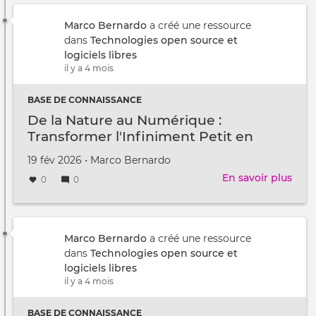
mes
LoR
Marco Bernardo
a créé une ressource
/
dans
Technologies open source et
WIFI
logiciels libres
ESP
il y a 4 mois
BASE DE CONNAISSANCE
De la Nature au Numérique :
Transformer l'Infiniment Petit en
Reliefs 3D
Créé
par
19 fév 2026
•
Marco Bernardo
le
En savoir plus
sur
0
0
De
la
Natu
au
Marco Bernardo
a créé une ressource
Num
dans
Technologies open source et
:
logiciels libres
Tran
il y a 4 mois
l'In
Peti
BASE DE CONNAISSANCE