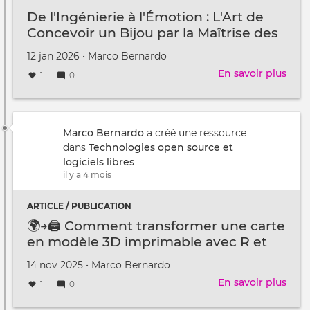
en
De l'Ingénierie à l'Émotion : L'Art de
Reli
Concevoir un Bijou par la Maîtrise des
3D
Courbures
Créé
par
12 jan 2026
•
Marco Bernardo
le
En savoir plus
sur
1
0
De
l'In
à
l'Ém
Marco Bernardo
a créé une ressource
:
dans
Technologies open source et
L'Art
logiciels libres
de
il y a 4 mois
Conc
un
ARTICLE / PUBLICATION
Bijo
🌍→🖨️ Comment transformer une carte
par
en modèle 3D imprimable avec R et
la
des données ouvertes
Maît
Créé
par
14 nov 2025
•
Marco Bernardo
des
le
En savoir plus
sur
1
0
Cour
🌍