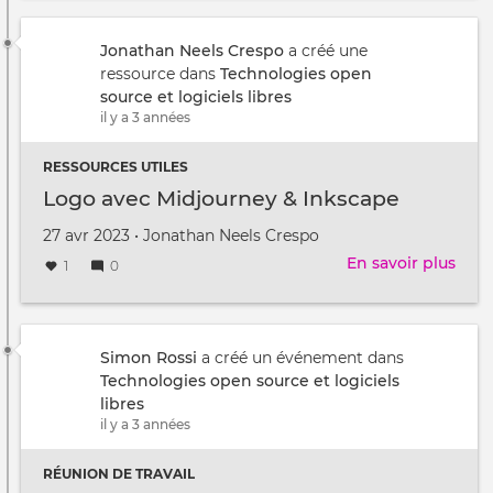
→
🖨️
Com
Jonathan Neels Crespo
a créé une
tran
ressource dans
Technologies open
une
source et logiciels libres
cart
il y a 3 années
en
mod
RESSOURCES UTILES
3D
Logo avec Midjourney & Inkscape
impr
avec
Créé
par
27 avr 2023
•
Jonathan Neels Crespo
R
le
En savoir plus
sur
1
0
et
Log
des
avec
don
Midj
ouve
&
Simon Rossi
a créé un événement dans
Inks
Technologies open source et logiciels
libres
il y a 3 années
RÉUNION DE TRAVAIL