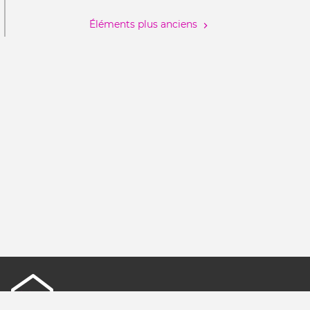
de
prot
Éléments plus anciens
ope
sour